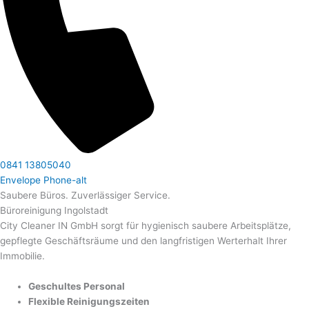
0841 13805040
Envelope
Phone-alt
Saubere Büros. Zuverlässiger Service.
Büroreinigung Ingolstadt
City Cleaner IN GmbH sorgt für hygienisch saubere Arbeitsplätze,
gepflegte Geschäftsräume und den langfristigen Werterhalt Ihrer
Immobilie.
Geschultes Personal
Flexible Reinigungszeiten