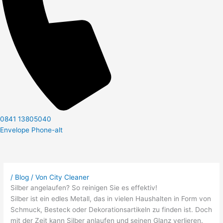
0841 13805040
Envelope
Phone-alt
/
Blog
/ Von
City Cleaner
Silber angelaufen? So reinigen Sie es effektiv!
Silber ist ein edles Metall, das in vielen Haushalten in Form von
Schmuck, Besteck oder Dekorationsartikeln zu finden ist. Doch
mit der Zeit kann Silber anlaufen und seinen Glanz verlieren.